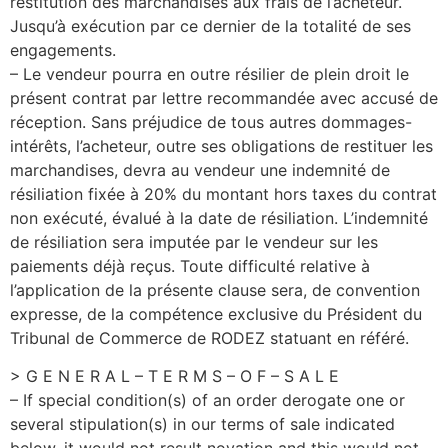
restitution des marchandises aux frais de l’acheteur.
Jusqu’à exécution par ce dernier de la totalité de ses
engagements.
– Le vendeur pourra en outre résilier de plein droit le
présent contrat par lettre recommandée avec accusé de
réception. Sans préjudice de tous autres dommages-
intérêts, l’acheteur, outre ses obligations de restituer les
marchandises, devra au vendeur une indemnité de
résiliation fixée à 20% du montant hors taxes du contrat
non exécuté, évalué à la date de résiliation. L’indemnité
de résiliation sera imputée par le vendeur sur les
paiements déjà reçus. Toute difficulté relative à
l’application de la présente clause sera, de convention
expresse, de la compétence exclusive du Président du
Tribunal de Commerce de RODEZ statuant en référé.
> G E N E R A L – T E R M S – O F – S A L E
– If special condition(s) of an order derogate one or
several stipulation(s) in our terms of sale indicated