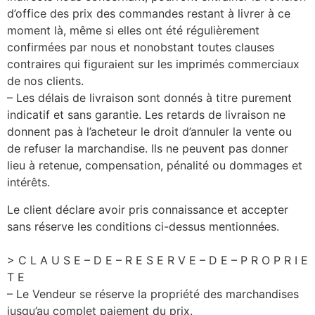
d’office des prix des commandes restant à livrer à ce
moment là, même si elles ont été régulièrement
confirmées par nous et nonobstant toutes clauses
contraires qui figuraient sur les imprimés commerciaux
de nos clients.
– Les délais de livraison sont donnés à titre purement
indicatif et sans garantie. Les retards de livraison ne
donnent pas à l’acheteur le droit d’annuler la vente ou
de refuser la marchandise. Ils ne peuvent pas donner
lieu à retenue, compensation, pénalité ou dommages et
intérêts.
Le client déclare avoir pris connaissance et accepter
sans réserve les conditions ci-dessus mentionnées.
> C L A U S E – D E – R E S E R V E – D E – P R O P R I E
T E
– Le Vendeur se réserve la propriété des marchandises
jusqu’au complet paiement du prix.