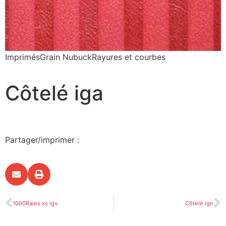
Imprimés
Grain Nubuck
Rayures et courbes
Côtelé iga
Partager/imprimer :
1000Raies xs igv
Côtelé ign