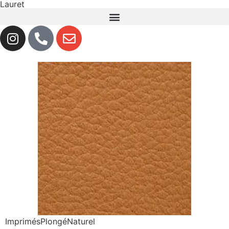
Lauret
Imprimés
Plongé
Naturel