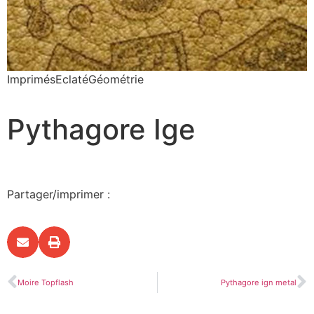
Imprimés
Eclaté
Géométrie
Pythagore Ige
Partager/imprimer :
Moire Topflash
Pythagore ign metal