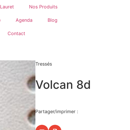
 Lauret
Nos Produits
e
Agenda
Blog
Contact
Tressés
Volcan 8d
Partager/imprimer :